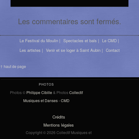
Les commentaires sont fermés.
Le Festival du Moulin |
Spectacles et bals |
Le CMD |
Les artistes |
Venir et se loger à Saint Aubin |
Contact
↑ haut de page
PHOTOS
Photos ©
Philippe Cibille
& Photos
Collectif
Musiques et Danses - CMD
Crédits
Mentions légales
Copyright © 2026 Collectif Musiques et