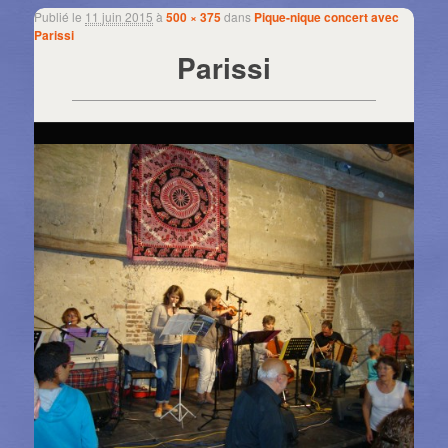
Publié le
11 juin 2015
à
500 × 375
dans
Pique-nique concert avec
Navigation des images
Parissi
Parissi