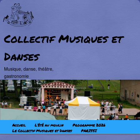
Collectif Musiques et
Danses
Musique, danse, théâtre,
gastronomie
Aller au contenu principal
Aller au contenu secondaire
Menu principal
Accueil
L’été au moulin
Programme 2026
Le Collectif Musiques et Danses
PARISSI