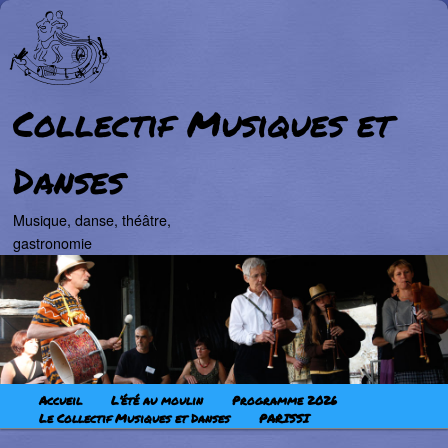
Collectif Musiques et
Danses
Musique, danse, théâtre,
gastronomie
Aller au contenu principal
Aller au contenu secondaire
Menu principal
Accueil
L’été au moulin
Programme 2026
Le Collectif Musiques et Danses
PARISSI