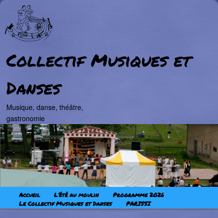
Collectif Musiques et
Danses
Musique, danse, théâtre,
gastronomie
Aller au contenu principal
Aller au contenu secondaire
Menu principal
Accueil
L’été au moulin
Programme 2026
Le Collectif Musiques et Danses
PARISSI