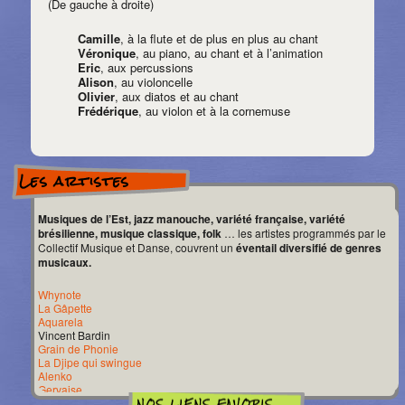
(De gauche à droite)
Camille
, à la flute et de plus en plus au chant
Véronique
, au piano, au chant et à l’animation
Eric
, aux percussions
Alison
, au violoncelle
Olivier
, aux diatos et au chant
Frédérique
, au violon et à la cornemuse
Les artistes
Musiques de l’Est, jazz manouche, variété française, variété
brésilienne, musique classique, folk
… les artistes programmés par le
Collectif Musique et Danse, couvrent un
éventail diversifié de genres
musicaux.
Whynote
La Gâpette
Aquarela
Vincent Bardin
Grain de Phonie
La Djipe qui swingue
Alenko
Gervaise
Franck Lunion