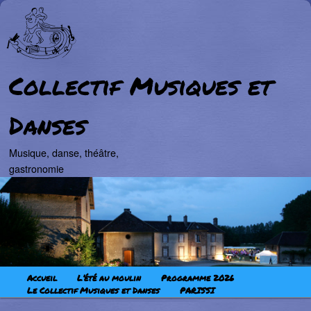
Collectif Musiques et
Danses
Musique, danse, théâtre,
gastronomie
Aller au contenu principal
Aller au contenu secondaire
Menu principal
Accueil
L’été au moulin
Programme 2026
Le Collectif Musiques et Danses
PARISSI