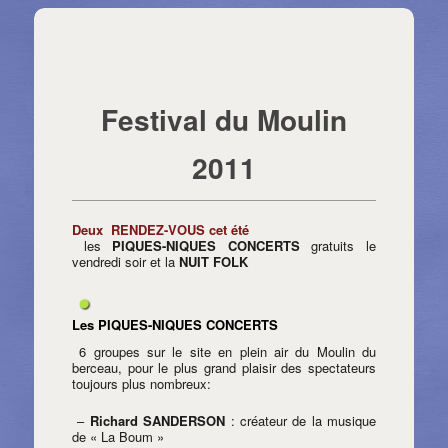
Navigation des articles
⇐ Retour page précédente
←
Articles précédents
Articles suivants
→
Festival du Moulin
2011
Deux RENDEZ-VOUS cet été
les
PIQUES-NIQUES CONCERTS
gratuits le
vendredi soir et la
NUIT FOLK
Les PIQUES-NIQUES CONCERTS
6 groupes sur le site en plein air du Moulin du
berceau, pour le plus grand plaisir des spectateurs
toujours plus nombreux:
–
Richard SANDERSON
: créateur de la musique
de « La Boum »