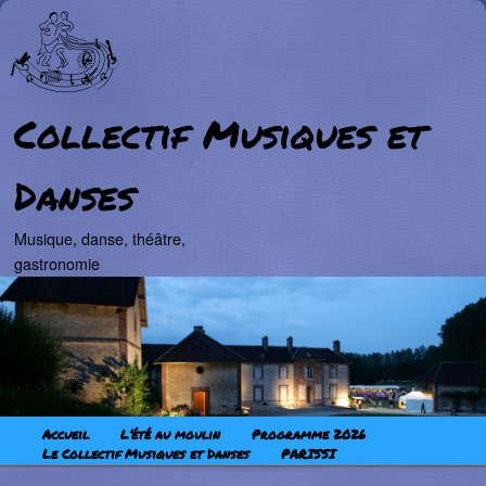
Collectif Musiques et
Danses
Musique, danse, théâtre,
gastronomie
Aller au contenu principal
Aller au contenu secondaire
Menu principal
Accueil
L’été au moulin
Programme 2026
Le Collectif Musiques et Danses
PARISSI