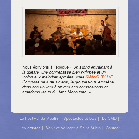
Nous écrivions à l’époque «
Un swing entraînant à
la guitare, une contrebasse bien rythmée et un
violon aux mélodies épicées, voilà
SWING BY ME
Composé de 4 musiciens, le groupe vous emmène
dans son univers à travers ses compositions et
standards issus du Jazz Manouche.
»
Le Festival du Moulin |
Spectacles et bals |
Le CMD |
Les artistes |
Venir et se loger à Saint Aubin |
Contact