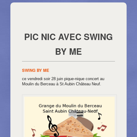
Navigation des articles
⇐ Retour page précédente
←
Articles précédents
Articles suivants
→
PIC NIC AVEC SWING
BY ME
SWING BY ME
ce vendredi soir 28 juin pique-nique concert au
Moulin du Berceau à St Aubin Château Neuf.