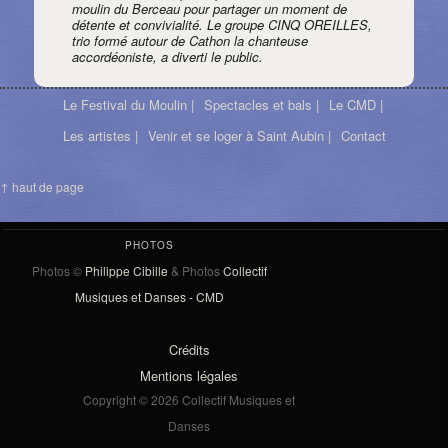
moulin du Berceau pour partager un moment de
détente et convivialité. Le groupe CINQ OREILLES,
trio formé autour de Cathon la chanteuse
accordéoniste, a diverti le public.
Le Festival du Moulin |
Spectacles et bals |
Le CMD |
Les artistes |
Venir et se loger à Saint Aubin |
Contact
↑ haut de page
PHOTOS
Photos ©
Philippe Cibille
& Photos
Collectif
Musiques et Danses - CMD
Crédits
Mentions légales
Copyright © 2026 Collectif Musiques et
Danses