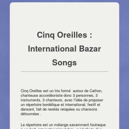
Navigation des articles
⇐ Retour page précédente
←
Articles précédents
Articles suivants
→
Cinq Oreilles :
International Bazar
Songs
Cinq Oreilles est un trio formé autour de Cathon,
chanteuse accordéoniste donc 3 personnes, 3
instruments, 3 chanteurs, avec l’idée de proposer
un répertoire bordélique et international, festif et
dansant, fait de raretés retapées ou chansons
détournées .
Le répertoire est un mélange savamment foutraque