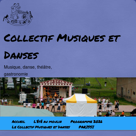
Collectif Musiques et
Danses
Musique, danse, théâtre,
gastronomie
Aller au contenu principal
Aller au contenu secondaire
Menu principal
Accueil
L’été au moulin
Programme 2026
Le Collectif Musiques et Danses
PARISSI