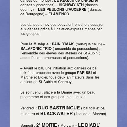
danses du monde) ,
LE REGAIN de CHABLIS
(
danses vigneronnes) –
HIGHWAY 6TH
(danses
country) –
LES PEULONS d’AUXERRE
( danses
de Bourgogne) –
FLAMENCO
Les danseurs novices pouvaient ensuite s’essayer
aux danses grâce à l’initiation-express menée par
les groupes.
Pour
la Musique
:
PAIN D’MAÏS
(musique cajun) –
BALAFONIC TRIO
( ensemble de percussions) ;
l’ensemble des élèves des ateliers de St Aubin (
accordéons, cornemuses et percussions).
– Avant le bal, une initiation aux danses de bal
folk était proposée avec le groupe
PARISSI
et
Martine et Didier, tous deux animateurs dans les
ateliers de St Aubin et Charbuy.
Le soir venu , place à
la Danse
avec un beau
programme et des groupes talentueux :
DUO BASTRINGUE
Vendredi :
( bal folk et bal
BLACKWATER
musette) et
( Irlande et Morvan)
2° MOITIE
LE DIABL’
Samedi :
( Morvan) –