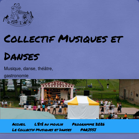
Collectif Musiques et
Danses
Musique, danse, théâtre,
gastronomie
Aller au contenu principal
Aller au contenu secondaire
Menu principal
Accueil
L’été au moulin
Programme 2026
Le Collectif Musiques et Danses
PARISSI