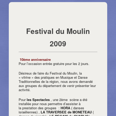
Navigation des articles
⇐ Retour page précédente
←
Articles précédents
Articles suivants
→
Festival du Moulin
2009
10ème anniversaire
Pour l’occasion entrée gratuire pour les 2 jours.
Désireux de faire du Festival du Moulin, la
« vitrine » des pratiques en Musique et Danse
Traditionnelles de la région, nous avons demandé
aux groupes du département de venir présenter leur
activité.
Pour
les Spectacles
, une 2ème scène a été
installée pour nous permettre d’assister à
la prestation des groupes :
HORA
( danses
israéliennes) ,
LA TRAVERSEE de MONETEAU
(