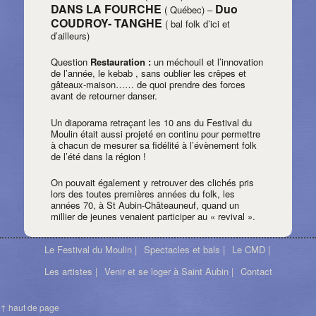
DANS LA FOURCHE
Duo
( Québec) –
COUDROY- TANGHE
( bal folk d’ici et
d’ailleurs)
Question
Restauration :
un méchouiI et l’innovation
de l’année, le kebab , sans oublier les crêpes et
gâteaux-maison…… de quoi prendre des forces
avant de retourner danser.
Un diaporama retraçant les 10 ans du Festival du
Moulin était aussi projeté en continu pour permettre
à chacun de mesurer sa fidélité à l’évènement folk
de l’été dans la région !
On pouvait également y retrouver des clichés pris
lors des toutes premières années du folk, les
années 70, à St Aubin-Châteauneuf, quand un
millier de jeunes venaient participer au « revival ».
Le Festival du Moulin |
Spectacles et bals |
Le CMD |
Les artistes |
Venir et se loger à Saint Aubin |
Contact
↑ haut de page