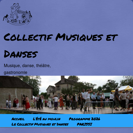
Collectif Musiques et
Danses
Musique, danse, théâtre,
gastronomie
Aller au contenu principal
Aller au contenu secondaire
Menu principal
Accueil
L’été au moulin
Programme 2026
Le Collectif Musiques et Danses
PARISSI