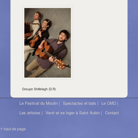
Groupe Shillelagh (D.R)
Le Festival du Moulin |
Spectacles et bals |
Le CMD |
Les artistes |
Venir et se loger à Saint Aubin |
Contact
↑ haut de page