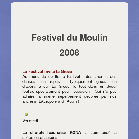
Navigation des articles
⇐ Retour page précédente
←
Articles précédents
Articles suivants
→
Festival du Moulin
2008
Le Festival invite la Grèce
Au menu de ce 9ème festival : des chants, des
danses, un repas , typiquement grecs, un
diaporama sur La Grèce, le tout dans un décor
réalisé spécialement pour l’occasion . Qui n’a pas
admiré la scène superbement décorée par nos
anciens! L’Acropole à St Aubin !
Vendredi
La chorale icaunaise IKONA
, a commencé la
soirée en chansons.