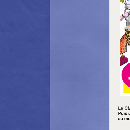
Le CM
Puis
au mo