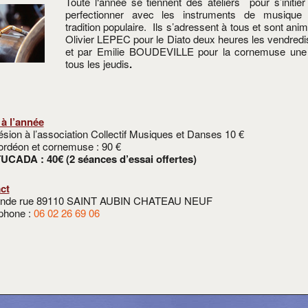
Toute l
‘année se tiennent des ateliers pour s’initie
perfectionner avec les instruments de musique
tradition populaire. Ils s’adressent à tous et sont ani
Olivier LEPEC pour le Diato deux heures les vendredi
et par Emilie BOUDEVILLE pour la cornemuse une
tous les jeudis
.
 à l’année
sion à l’association Collectif Musiques et Danses 10 €
ordéon et cornemuse : 90 €
UCADA : 40€ (2 séances d’essai offertes)
ct
ande rue 89110 SAINT AUBIN CHATEAU NEUF
éphone :
06 02 26 69 06