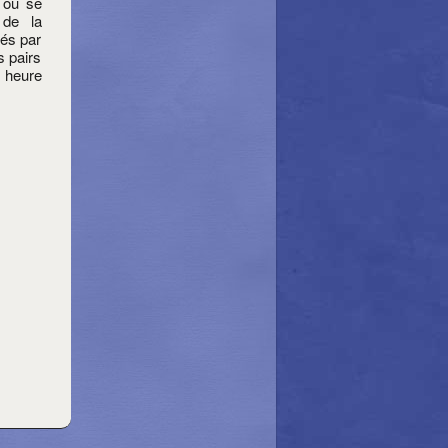
r ou se
 de la
més par
s pairs
 heure