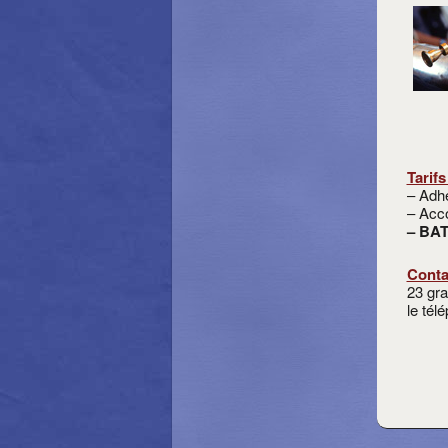
Tarifs
– Adhé
– Acc
– BAT
Conta
23 gr
le tél