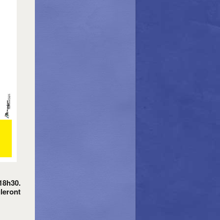
18h30.
leront