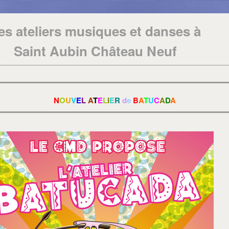
es ateliers musiques et danses à
Saint Aubin Château Neuf
N
O
U
V
E
L
A
T
E
L
I
E
R
d
e
B
A
T
U
C
A
D
A