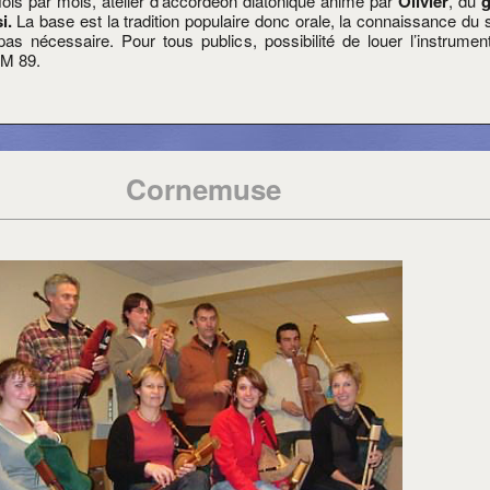
ois par mois, atelier d’accordéon diatonique animé par
Olivier
, du
g
i.
La base est la tradition populaire donc orale, la connaissance du 
pas nécessaire. Pour tous publics, possibilité de louer l’instrume
IM 89.
Cornemuse