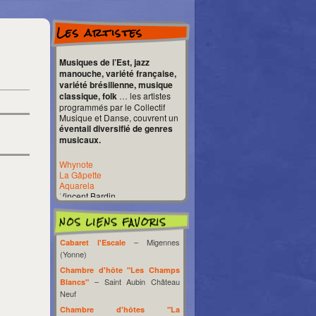
Les artistes
Musiques de l’Est, jazz
manouche, variété française,
variété brésilienne, musique
classique, folk
… les artistes
programmés par le Collectif
Musique et Danse, couvrent un
éventail diversifié de genres
musicaux.
Whynote
La Gâpette
Aquarela
Vincent Bardin
Grain de Phonie
La Djipe qui swingue
Alenko
Gervaise
– Migennes
Cabaret l'Escale
Franck Lunion
(Yonne)
Daniela Rada
Manouch’k
Chambre d'hôte "Les Champs
Les Chaussettes sauvages
– Saint Aubin Château
Blancs"
Sylvain Meyniac
Neuf
Groupe Shillelagh
Chambre d'hôtes "La
Groupe Parissi