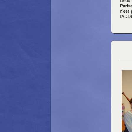
Deux f
Pariss
n’est 
l’ADD