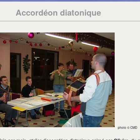
Accordéon diatonique
photo © CMD