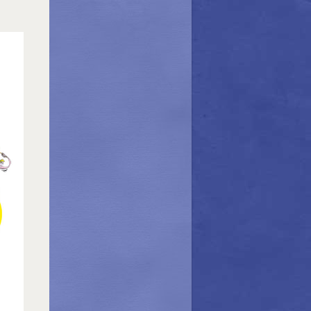
TWM-TWP
Maes Iago
Groupe Airs de rien
Rivière du Loup
Puck Wood
Zirmat
Galerne
Rural Café
Pour un soir
Chère Alice
Trio Chantran-Lequerre-Poutoux
D’ici-Danses
Interlude
Duo Godon-Theze
Yogan
Au gré des vents
Estaminet
Duo Maës – Pariselle