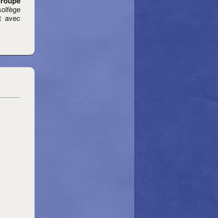
roupe
solfège
nt avec