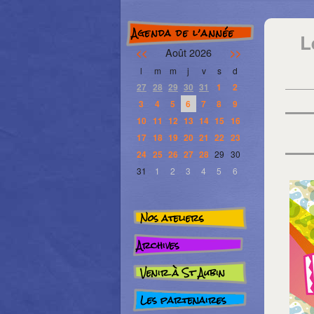
Agenda de l’année
L
Août 2026
<<
>>
l
m
m
j
v
s
d
27
28
29
30
31
1
2
3
4
5
6
7
8
9
10
11
12
13
14
15
16
17
18
19
20
21
22
23
24
25
26
27
28
29
30
31
1
2
3
4
5
6
Nos ateliers
Archives
Venir à St Aubin
Les partenaires