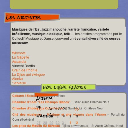
Les artistes
Musiques de l’Est, jazz manouche, variété française, variété
brésilienne, musique classique, folk
… les artistes programmés par le
Collectif Musique et Danse, couvrent un
éventail diversifié de genres
musicaux.
Whynote
La Gâpette
Aquarela
Vincent Bardin
Grain de Phonie
La Djipe qui swingue
Alenko
Gervaise
Franck Lunion
Daniela Rada
Manouch’k
– Migennes (Yonne)
Cabaret l'Escale
Agenda
Les Chaussettes sauvages
– Saint Aubin Château Neuf
Chambre d'hôte "Les Champs Blancs"
Sylvain Meyniac
de
Août 2026
<<
>>
Saint Aubin Château Neuf
Groupe Shillelagh
Chambre d'hôtes "La Connivence" –
Groupe Parissi
l’année
– Portail du
Cité des musiques – Musique et arts vivants dans l'Yonne
l
m
m
j
v
s
d
Groupe Viens Y Voir
Conseil général
Estelle Bacquaert
27
28
29
30
31
1
2
Groupe Mayflower
– gites communaux – St Aubin Château Neuf
Les gites du Moulin du Berceau