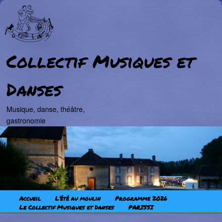
Collectif Musiques et
Danses
Musique, danse, théâtre,
gastronomie
Aller au contenu principal
Aller au contenu secondaire
Menu principal
Accueil
L’été au moulin
Programme 2026
Le Collectif Musiques et Danses
PARISSI