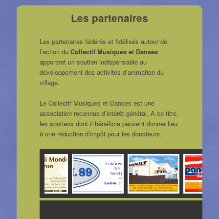
Les partenaires
Les partenaires fédérés et fidélisés autour de
l’action du
Collectif Musiques et Danses
apportent un soutien indispensable au
développement des activités d’animation du
village.
Le Collectif Musiques et Danses est une
association reconnue d’intérêt général. A ce titre,
les soutiens dont il bénéficie peuvent donner lieu
à une réduction d’impôt pour les donateurs.