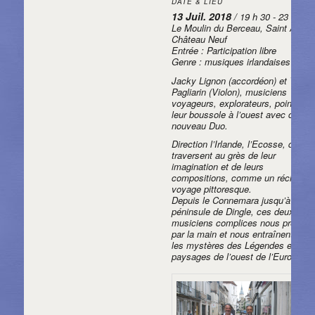
DATE & LIEU
13 Juil. 2018
/ 19 h 30 - 23 h 30
Le Moulin du Berceau, Saint Aubin
Château Neuf
Entrée : Participation libre
Genre : musiques irlandaises
Jacky Lignon (accordéon) et Vince
Pagliarin (Violon), musiciens
voyageurs, explorateurs, pointent
leur boussole à l’ouest avec ce
nouveau Duo.
Direction l’Irlande, l’Ecosse, qu’ils
traversent au grès de leur
imagination et de leurs
compositions, comme un récit de
voyage pittoresque.
Depuis le Connemara jusqu’à la
péninsule de Dingle, ces deux
musiciens complices nous prennen
par la main et nous entraînent vers
les mystères des Légendes et des
paysages de l’ouest de l’Europe.