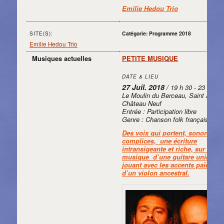
Emilie Hedou Trio
Catégorie: Programme 2018
SITE(S):
Emilie Hedou Trio
Musiques actuelles
PETITE MUSIQUE
DATE & LIEU
27 Juil. 2018
/ 19 h 30 - 23 h 30
Le Moulin du Berceau, Saint Aubin
Château Neuf
Entrée : Participation libre
Genre : Chanson folk français
Des voix qui portent, sonores et
complices, une écriture
intransigeante et riche, sur la
musique d’une guitare unique
jouant avec les accents païens
d’un violon ancestral.