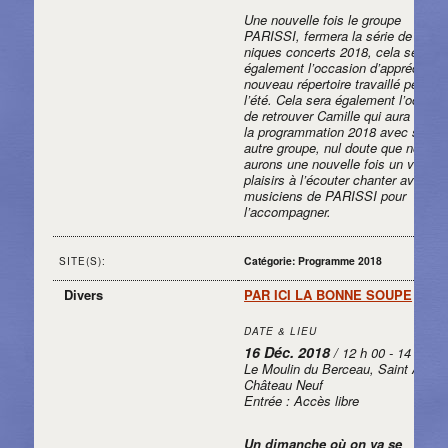
Une nouvelle fois le groupe
PARISSI, fermera la série de pique
niques concerts 2018, cela sera
également l’occasion d’apprécier le
nouveau répertoire travaillé pendan
l’été. Cela sera également l’occasi
de retrouver Camille qui aura début
la programmation 2018 avec son
autre groupe, nul doute que nous
aurons une nouvelle fois un véritab
plaisirs à l’écouter chanter avec le
musiciens de PARISSI pour
l’accompagner.
Catégorie: Programme 2018
SITE(S):
Divers
PAR ICI LA BONNE SOUPE
DATE & LIEU
16 Déc. 2018
/ 12 h 00 - 14 h 00
Le Moulin du Berceau, Saint Aubin
Château Neuf
Entrée : Accès libre
Un
dimanche
où on va se