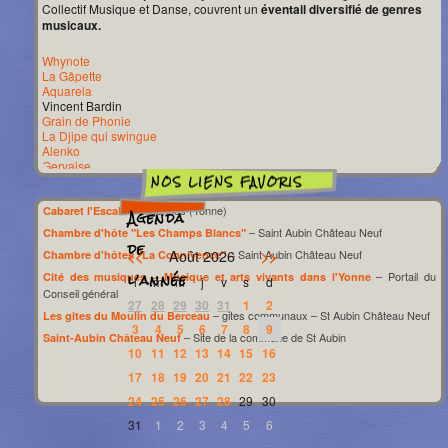
Collectif Musique et Danse, couvrent un
éventail diversifié de genres
musicaux.
Whynote
La Gâpette
Aquarela
Vincent Bardin
Grain de Phonie
La Djipe qui swingue
Alenko
Gervaise
Franck Lunion
Daniela Rada
Manouch’k
– Migennes (Yonne)
Cabaret l'Escale
Agenda
Les Chaussettes sauvages
– Saint Aubin Château Neuf
Chambre d'hôte "Les Champs Blancs"
Sylvain Meyniac
de
Août 2026
<<
>>
Saint Aubin Château Neuf
Groupe Shillelagh
Chambre d'hôtes "La Connivence" –
Groupe Parissi
l’année
– Portail du
Cité des musiques – Musique et arts vivants dans l'Yonne
l
m
m
j
v
s
d
Groupe Viens Y Voir
Conseil général
Estelle Bacquaert
27
28
29
30
31
1
2
Groupe Mayflower
– gites communaux – St Aubin Château Neuf
Les gites du Moulin du Berceau
3
4
5
6
7
8
9
Richard Sanderson
– Site de la commune de St Aubin
Saint-Aubin Château Neuf
O’Tchaya
10
11
12
13
14
15
16
Sol
Generic
17
18
19
20
21
22
23
Jean-François Mignot
24
25
26
27
28
29
30
Patrice Sala et Corinne
Groupe Les Doigts de Carmen
31
1
2
3
4
5
6
Balafonic Trio