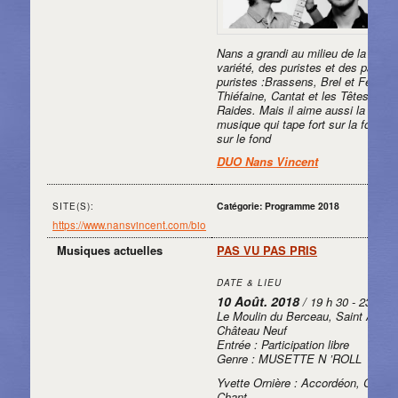
Nans a grandi au milieu de la
variété, des puristes et des pas
puristes :Brassens, Brel et Ferré,
Thiéfaine, Cantat et les Têtes
Raides. Mais il aime aussi la
musique qui tape fort sur la forme 
sur le fond
DUO Nans Vincent
Catégorie: Programme 2018
SITE(S):
https://www.nansvincent.com/bio
Musiques actuelles
PAS VU PAS PRIS
DATE & LIEU
10 Août. 2018
/ 19 h 30 - 23 h 30
Le Moulin du Berceau, Saint Aubin
Château Neuf
Entrée : Participation libre
Genre : MUSETTE N ’ROLL
Yvette Ornière : Accordéon, Cajon,
Chant