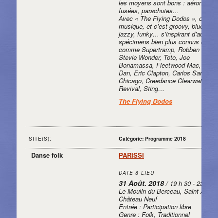
les moyens sont bons : aéronefs,
fusées, parachutes…
Avec « The Flying Dodos », c’est 
musique, et c’est groovy, bluesy,
jazzy, funky… s’inspirant d’autres
spécimens bien plus connus qu’eu
comme Supertramp, Robben Ford,
Stevie Wonder, Toto, Joe
Bonamassa, Fleetwood Mac, Steel
Dan, Eric Clapton, Carlos Santana,
Chicago, Creedance Clearwater
Revival, Sting…
The Flying Dodos
Catégorie: Programme 2018
SITE(S):
Danse folk
PARISSI
DATE & LIEU
31 Août. 2018
/ 19 h 30 - 23 h 30
Le Moulin du Berceau, Saint Aubin
Château Neuf
Entrée : Participation libre
Genre : Folk, Traditionnel