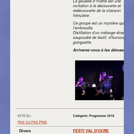
La gouaille d’Yvette est une
invitation à la découverte et
redécouverte de la chanson
française.
Ce groupe est un mystère qui joue
l’embrouille.
Distillation d’un mélange étrange
saupoudré de festif, d’humour et d
guinguette.
Arriverez-vous à les démasquer
Catégorie: Programme 2018
SITE(S):
PAS VU PAS PRIS
Divers
FESTI VAL D'OCRE