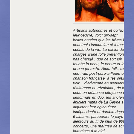
Artisans autonomes et coriaces de
leur oeuvre, voici dix-sept
belles années que les frères Psaïl
chantent l’insoumise et intense
poésie de la vie. Le cahier des
charges d’une folle prétention n’a
pas changé : que ce soit joli, que 
touche la peau, le ventre et le cœur
et que ça reste. Alors folk, rock,
néo-trad, post-punk-à-fleurs ou
chanson française, à tes oreilles d
voir… d’adversité en accident, de
résistance en révolution, de lâcher-
prise en présence citoyenne et
désormais en duo, les anciens
épiciers natifs de La Seyne sur Me
aiguisent leur agir-culture
indépendante et durable depuis déj
6 albums, parcourant le pays et se
alentours au fil de plus de 900
concerts, une maîtrise de science
humaines à la clef .