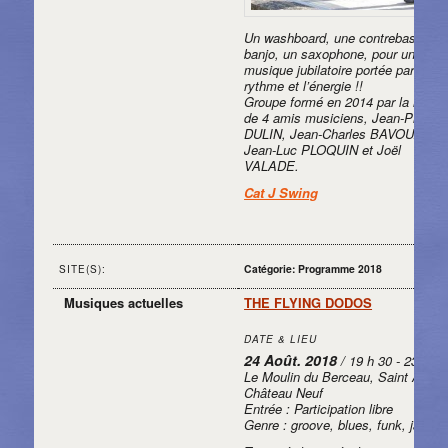
Un washboard, une contrebasse, u
banjo, un saxophone, pour une
musique jubilatoire portée par le
rythme et l’énergie !!
Groupe formé en 2014 par la réuni
de 4 amis musiciens, Jean-Pierre
DULIN, Jean-Charles BAVOUZET,
Jean-Luc PLOQUIN et Joël
VALADE.
Cat J Swing
Catégorie: Programme 2018
SITE(S):
Musiques actuelles
THE FLYING DODOS
DATE & LIEU
24 Août. 2018
/ 19 h 30 - 23 h 30
Le Moulin du Berceau, Saint Aubin
Château Neuf
Entrée : Participation libre
Genre : groove, blues, funk, jazz