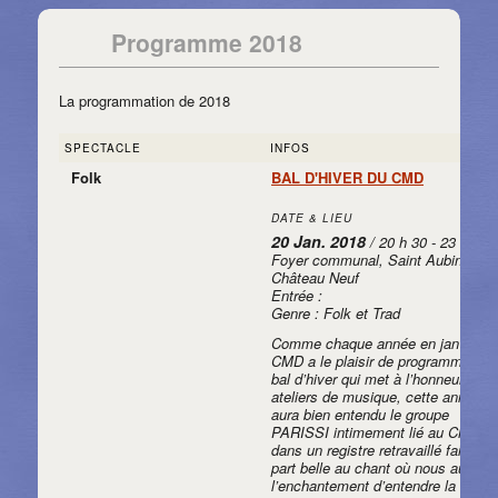
Programme 2018
La programmation de 2018
SPECTACLE
INFOS
Folk
BAL D'HIVER DU CMD
DATE & LIEU
20 Jan. 2018
/ 20 h 30 - 23 h 59
Foyer communal, Saint Aubin
Château Neuf
Entrée :
Genre : Folk et Trad
Comme chaque année en janvier l
CMD a le plaisir de programmer so
bal d’hiver qui met à l’honneur ces
ateliers de musique, cette année il
aura bien entendu le groupe
PARISSI intimement lié au CMD,
dans un registre retravaillé faisant 
part belle au chant où nous aurons
l’enchantement d’entendre la voix 