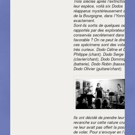
Trois siècles après l’extinction de
leur espèce, voilà six Dodos
réapparus mystérieusement au nor
de la Bourgogne, dans l’Yonne plu
exactement.
Sont-ils sortis de quelques oeufs
rapportés par des explorateurs pui
conservés secrètement dans un lie
favorable ? On ne peut le dire, mai
ces spécimens sont des volatiles
très curieux. Dodo Céline et Dodo
Philippe (chant), Dodo Serge
(clavier/chant), Dodo Dominique
(batterie), Dodo Robin (basse) et
Dodo Olivier (guitare/chant).
Ils ont décidé de prendre leur
revanche sur cette nature cruelle q
ne leur avait pas offert la possibilit
de voler. Pour s’envoyer en l’air, to