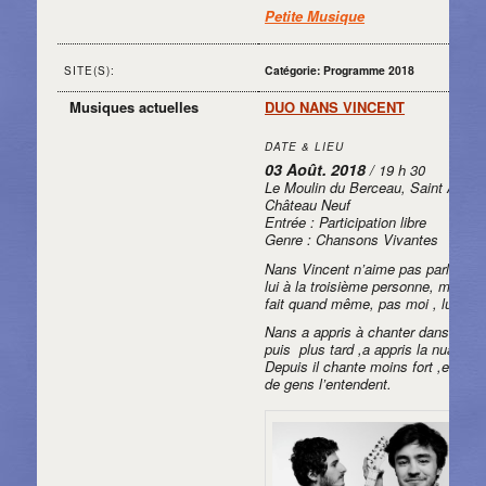
Petite Musique
Catégorie: Programme 2018
SITE(S):
Musiques actuelles
DUO NANS VINCENT
DATE & LIEU
03 Août. 2018
/ 19 h 30
Le Moulin du Berceau, Saint Aubin
Château Neuf
Entrée : Participation libre
Genre : Chansons Vivantes
Nans Vincent n’aime pas parler de
lui à la troisième personne, mais il 
fait quand même, pas moi , lui
Nans a appris à chanter dans la rue
puis plus tard ,a appris la nuance.
Depuis il chante moins fort ,et plus
de gens l’entendent.