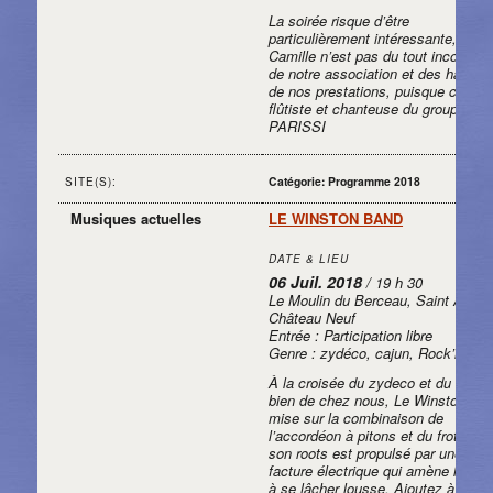
La soirée risque d’être
particulièrement intéressante, car
Camille n’est pas du tout inconnue
de notre association et des habitu
de nos prestations, puisque c’est l
flûtiste et chanteuse du groupe
PARISSI
Catégorie: Programme 2018
SITE(S):
Musiques actuelles
LE WINSTON BAND
DATE & LIEU
06 Juil. 2018
/ 19 h 30
Le Moulin du Berceau, Saint Aubin
Château Neuf
Entrée : Participation libre
Genre : zydéco, cajun, Rock’n Roll
À la croisée du zydeco et du folklo
bien de chez nous, Le Winston Ba
mise sur la combinaison de
l’accordéon à pitons et du frottoir. 
son roots est propulsé par une soli
facture électrique qui amène la fou
à se lâcher lousse. Ajoutez à ça u