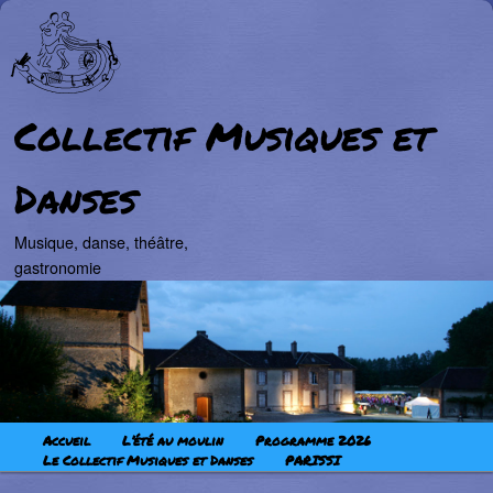
Collectif Musiques et
Danses
Musique, danse, théâtre,
gastronomie
Aller au contenu principal
Aller au contenu secondaire
Menu principal
Accueil
L’été au moulin
Programme 2026
Le Collectif Musiques et Danses
PARISSI