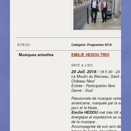
Catégorie: Programme 2018
SITE(S):
Musiques actuelles
EMILIE HEDOU TRIO
DATE & LIEU
20 Juil. 2018
/ 19 h 30 - 23 h 30
Le Moulin du Berceau, Saint Aubin
Château Neuf
Entrée : Participation libre
Genre : Soul
Passionnée de musique noire
américaine, marquée par la soul, le
jazz et le blues,
Emilie HEDOU
met très tôt sa voi
énergique et expressive au service
de la musique .
Accompagnée de son ami des
bancs du lycée, l’excellent