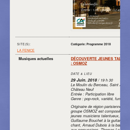
Catégorie: Programme 2018
SITE(S):
LA FENICE
Musiques actuelles
DÉCOUVERTE JEUNES TALENT
: OSMOZ
DATE & LIEU
29 Juin. 2018
/ 19 h 30
Le Moulin du Berceau, Saint Aubin
Château Neuf
Entrée : Participation libre
Genre : pop-rock, variété, funk
Originaire de région parisienne le
groupe OSMOZ est composé de 4
jeunes musiciens talentueux,
Guillaume Bouchet à la guitare et 
chant, Arnaud Dubois à la batterie 
aux percussions, Thomas Le