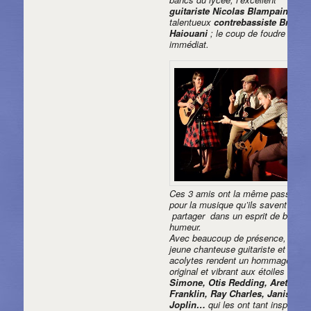
guitariste Nicolas Blampain
et d
talentueux
contrebassiste Brahim
Haiouani
; le coup de foudre est
immédiat.
Ces 3 amis ont la même passion
pour la musique qu’ils savent
partager dans un esprit de bonne
humeur.
Avec beaucoup de présence, la
jeune chanteuse guitariste et ses
acolytes rendent un hommage
original et vibrant aux étoiles
Nina
Simone, Otis Redding, Aretha
Franklin, Ray Charles, Janis
Joplin…
qui les ont tant inspirés.