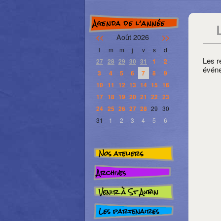
Agenda de l’année
Août 2026
<<
>>
l
m
m
j
v
s
d
Les r
27
28
29
30
31
1
2
événe
3
4
5
6
7
8
9
10
11
12
13
14
15
16
17
18
19
20
21
22
23
24
25
26
27
28
29
30
31
1
2
3
4
5
6
Nos ateliers
Archives
Venir à St Aubin
Les partenaires