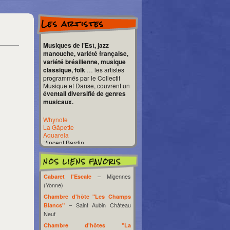
Les artistes
Musiques de l’Est, jazz
manouche, variété française,
variété brésilienne, musique
classique, folk
… les artistes
programmés par le Collectif
Musique et Danse, couvrent un
éventail diversifié de genres
musicaux.
Whynote
La Gâpette
Aquarela
Vincent Bardin
Grain de Phonie
La Djipe qui swingue
Alenko
Gervaise
– Migennes
Cabaret l'Escale
Franck Lunion
(Yonne)
Daniela Rada
Manouch’k
Chambre d'hôte "Les Champs
Les Chaussettes sauvages
– Saint Aubin Château
Blancs"
Sylvain Meyniac
Neuf
Groupe Shillelagh
Chambre d'hôtes "La
Groupe Parissi