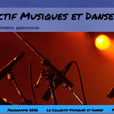
ctif Musiques et Danse
théâtre, gastronomie
pal
aire
Programme 2026
Le Collectif Musiques et Danses
P