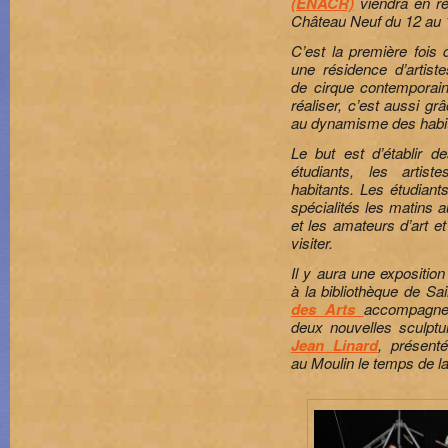
(ENACR)
viendra en ré
Château Neuf du 12 au 
C’est la première fois q
une résidence d’artist
de cirque contemporain
réaliser, c’est aussi gr
au dynamisme des habit
Le but est d’établir d
étudiants, les artist
habitants. Les étudiants
spécialités les matins 
et les amateurs d’art et
visiter.
Il y aura une exposition 
à la bibliothèque de Sa
des Arts
accompagne
deux nouvelles sculptu
Jean Linard
, présent
au Moulin le temps de la