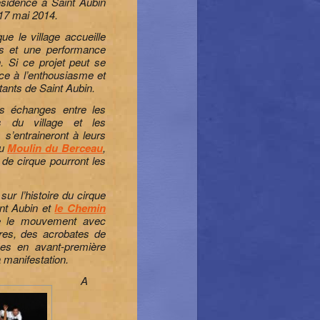
sidence à Saint Aubin
17 mai 2014.
ue le village accueille
es et une performance
. Si ce projet peut se
âce à l’enthousiasme et
ants de Saint Aubin.
es échanges entre les
es du village et les
 s’entraineront à leurs
au
Moulin du Berceau
,
 de cirque pourront les
sur l’histoire du cirque
int Aubin et
le Chemin
 le mouvement avec
res, des acrobates de
ées en avant-première
 manifestation.
A