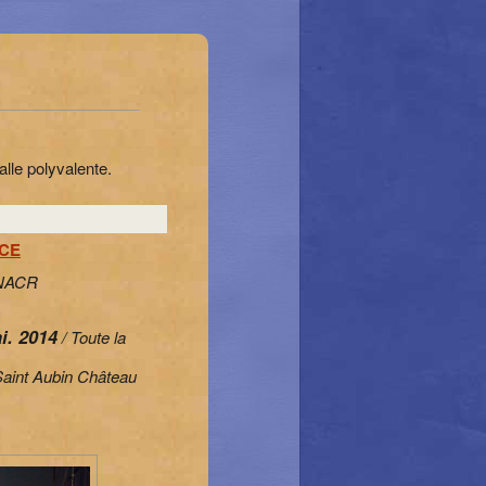
lle polyvalente.
NCE
'ENACR
i. 2014
/ Toute la
Saint Aubin Château