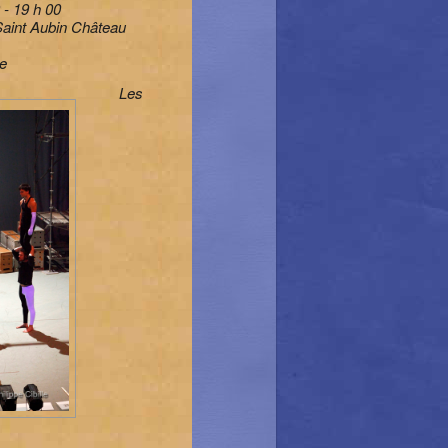
 - 19 h 00
Saint Aubin Château
re
Les