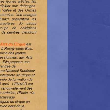
ces jeunes artistes, les
rticiper aux échanges.
a Vallée et des Ormes
n semaine. Une chargée
Enacr présentera les
aractères du cirque
oupe de collégiens
 de peintres viendront
 Arts du Cirque
est
s à Rosny-sous-Bois,
e forme des jeunes,
essionnels, aux Arts
. Elle propose une
l’entrée de
me National Supérieur
interprète de cirque et
nnée de formation de
 3 ans). L’ENACR est
le renouvellement des
 création, l’Ecole n’a
rentissage
iques du cirque en
avec celui de la