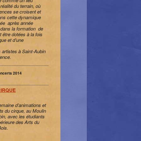
se comme un lieu
́alité du terrain, où
ences se croisent et
dans cette dynamique
née après année
t dans la formation de
être dotées à la fois
que et d’une
 artistes à Saint-Aubin
gence.
oncerts 2014
CIRQUE
emaine d’animations et
rts du cirque, au Moulin
n, avec les étudiants
érieure des Arts du
ois.