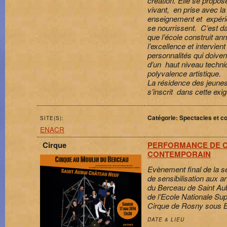
création. Elle se propo
vivant, en prise avec la re
enseignement et expéri
se nourrissent. C’est 
que l’école construit an
l’excellence et intervien
personnalités qui doivent 
d’un haut niveau techni
polyvalence artistique.
La résidence des jeunes
s’inscrit dans cette exi
Catégorie: Spectacles et c
SITE(S):
ENACR
Cirque
PERFORMANCE DE 
CONTEMPORAIN
Evènement final de la s
de sensibilisation aux a
du Berceau de Saint Aubi
de l’Ecole Nationale Sup
Cirque de Rosny sous B
DATE & LIEU