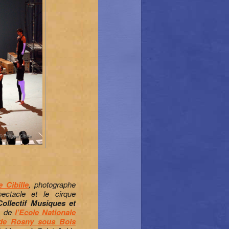
e Cibille
, photographe
ectacle et le cirque
Collectif Musiques et
n de
l’Ecole Nationale
de Rosny sous Bois