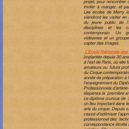
projet, pour rencontrer 
inviter à manger, et pa
Les écoles de Merry l
viendront les visiter e
du jeune public de l’
disciplines et les c
contemporain. Un gr
vidéastes et un groupe
capter des images.
L’Ecole Nationale des
implantée depuis 30 an
à l’est de Paris, où ell
amateurs ou futurs prof
du Cirque contemporain
année de préparation à 
l’enseignement du Diplô
Professionnels d’artiste-
dispense la première a
ce diplôme (cursus de
un lieu important dans 
arts du cirque. Depuis sa
cessé d’optimiser l’app
professionnel des techn
correspondance étroite 