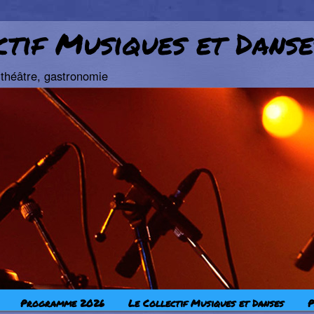
ctif Musiques et Danse
théâtre, gastronomie
pal
aire
Programme 2026
Le Collectif Musiques et Danses
P