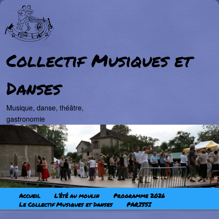
Collectif Musiques et
Danses
Musique, danse, théâtre,
gastronomie
Aller au contenu principal
Aller au contenu secondaire
Menu principal
Accueil
L’été au moulin
Programme 2026
Le Collectif Musiques et Danses
PARISSI