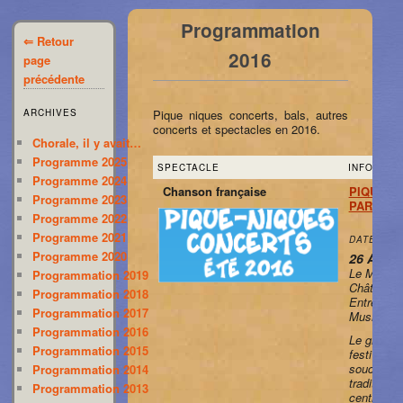
Programmation
⇐ Retour
2016
page
précédente
ARCHIVES
Pique niques concerts, bals, autres
concerts et spectacles en 2016.
Chorale, il y avait…
Programme 2025
SPECTACLE
INFOS
Programme 2024
Chanson française
PIQUE-N
Programme 2023
PARISSI
Programme 2022
Programme 2021
DATE & LI
Programme 2020
26 Août.
Le Moulin
Programmation 2019
Château N
Programmation 2018
Entrée : Pa
Programmation 2017
Musique tr
Programmation 2016
Le groupe
Programmation 2015
festival a
souche et
Programmation 2014
traditionn
Programmation 2013
centrale, I